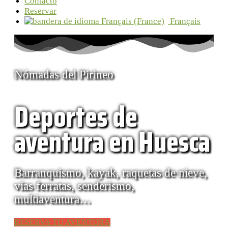
Contacto
Reservar
Français
Nómadas del Pirineo
Deportes de
aventura en Huesca
Barranquismo, kayak, raquetas de nieve,
vías ferratas, senderismo,
multiaventura…
RESERVA TU AVENTURA