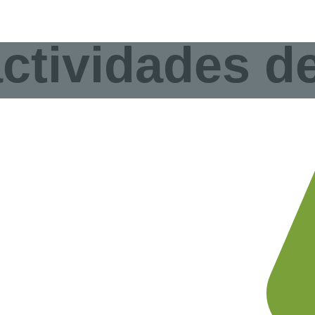
ctividades d
ividades de aventura
y remontes en
Ordesa, Pirineos, Huesca
aquí.
.
ACTIVIDADES