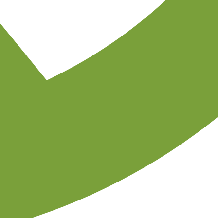
BARRANQUISMO NIVEL 3
NOMADAS DEL PIRINEO
- Puértolas (Huesca)
Desde... 75 €
Desde... 75 €
VÍA FERRATA DE LOS DUENDES K1
- Broto (Huesca)
NOMADAS DEL PIRINEO
Actividades
Vía ferrata de los duendes, es una vía ferrata de tipo K1, es decir la
mas sencilla que existe, es ideal para hacer con niños y en familia.
*Si no encuentra disponibilidad, puede contactar con nosotros en el
649070336 o en mail: info@nomadasdelpirineo.com para poder
ofrecerle alguna so ... [+ info]
VÍA FERRATA DE LOS DUENDES K1
NOMADAS DEL PIRINEO
- Broto (Huesca)
Desde... 38 €
Desde... 38 €
RAFTING DE INICIACIÓN.
- Campo (Huesca)
NOMADAS DEL PIRINEO