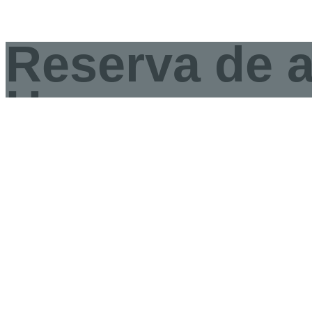
Reserva de a
Huesca
Aquí debajo tienes dos secciones diferentes para poder tus
act
También tienes
ofertas de packs multiaventura y alojamiento 
Todo ello de una forma
online
, muy segura, sencilla e intuitiva