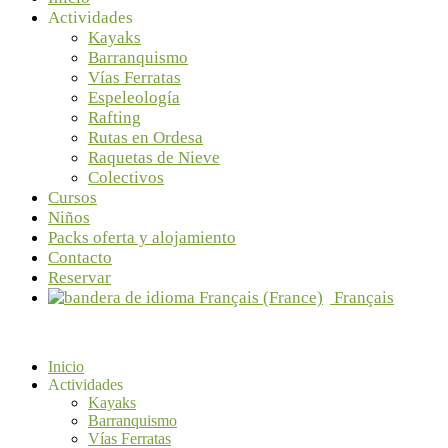
Desde... 65 €
Desde... 65 €
Actividades
Kayaks
Barranquismo
Vías Ferratas
Espeleología
Rafting
Rutas en Ordesa
Raquetas de Nieve
Colectivos
Cursos
Niños
Packs oferta y alojamiento
Contacto
Empresa de Turismo Activo y Aventura en Huesca
Reservar
Registro en el Gob. de Aragón TA-HU-121
Français
Inicio
Actividades
Kayaks
Barranquismo
Vías Ferratas